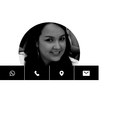
Vanessa Vidal
Arquiteta
O Alex é um grande detalhista, tem bastante
experiência na área de
gerenciamento de